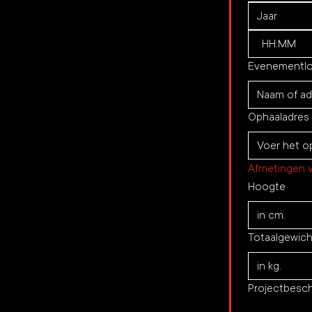
:
Evenementlo
Ophaaladres
Afmetingen v
Hoogte
Totaalgewich
Projectbesch