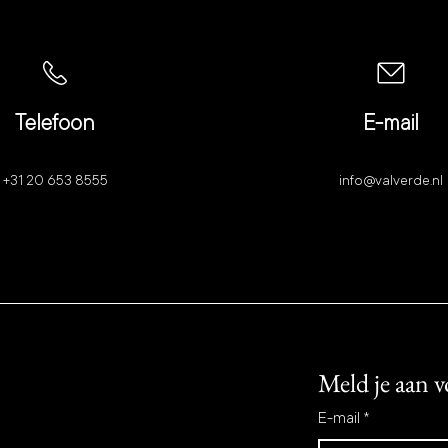
Telefoon
E-mail
+31 20 653 8555
info@valverde.nl
Meld je aan v
E-mail
*