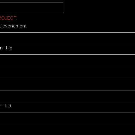
ROJECT.
t evenement
 -tijd
 -tijd