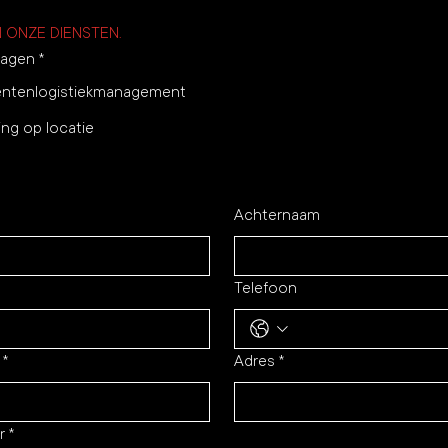
N ONZE DIENSTEN.
ragen
*
ntenlogistiekmanagement
ing op locatie
Achternaam
Telefoon
*
Adres
*
r
*