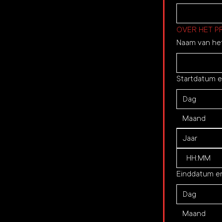
OVER HET P
Naam van he
Startdatum en
Maand
:
Einddatum en
Maand